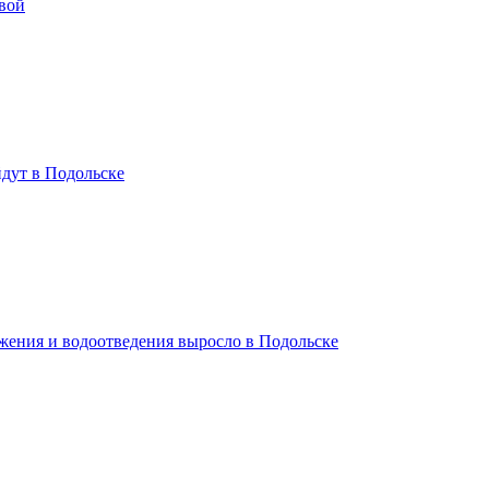
вой
дут в Подольске
жения и водоотведения выросло в Подольске