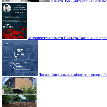
Памяти Зои Дмитриевны Василье
Мероприятия памяти Виктора Талалихина прой
Число официальных абонентов водоснаб