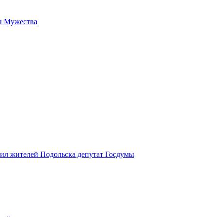
н Мужества
вил жителей Подольска депутат Госдумы