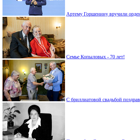
Артему Горшенину вручили орде
Семье Копыловых - 70 лет!
С бриллиатовой свадьбой поздра