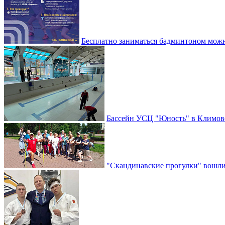
Бесплатно заниматься бадминтоном мож
Бассейн УСЦ "Юность" в Климовс
"Скандинавские прогулки" вошли