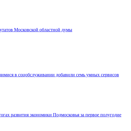
утатов Московской областной думы
имися в соцобслуживании добавили семь умных сервисов
огах развития экономики Подмосковья за первое полугодие