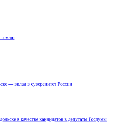
т землю
ске — вклад в суверенитет России
дольске в качестве кандидатов в депутаты Госдумы