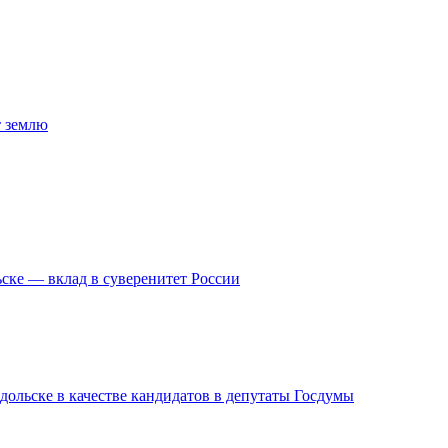
т землю
ске — вклад в суверенитет России
дольске в качестве кандидатов в депутаты Госдумы