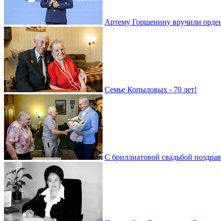
Артему Горшенину вручили орде
Семье Копыловых - 70 лет!
С бриллиатовой свадьбой поздра