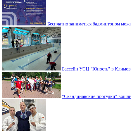
Бесплатно заниматься бадминтоном мож
Бассейн УСЦ "Юность" в Климовс
"Скандинавские прогулки" вошли