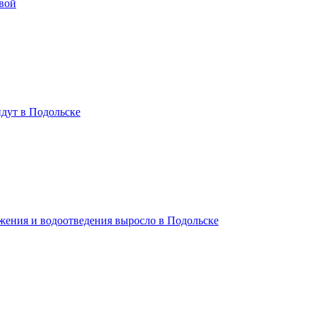
вой
дут в Подольске
жения и водоотведения выросло в Подольске