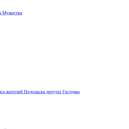
н Мужества
вил жителей Подольска депутат Госдумы