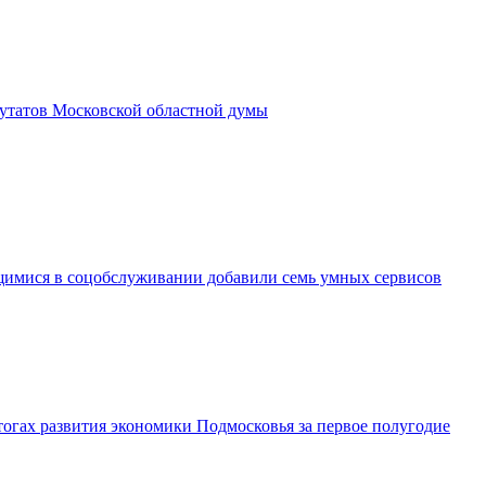
утатов Московской областной думы
имися в соцобслуживании добавили семь умных сервисов
огах развития экономики Подмосковья за первое полугодие