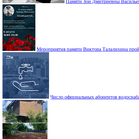
Памяти Зои Дмитриевны Василье
Мероприятия памяти Виктора Талалихина прой
Число официальных абонентов водоснаб