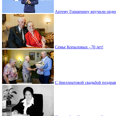
Артему Горшенину вручили орде
Семье Копыловых - 70 лет!
С бриллиатовой свадьбой поздра