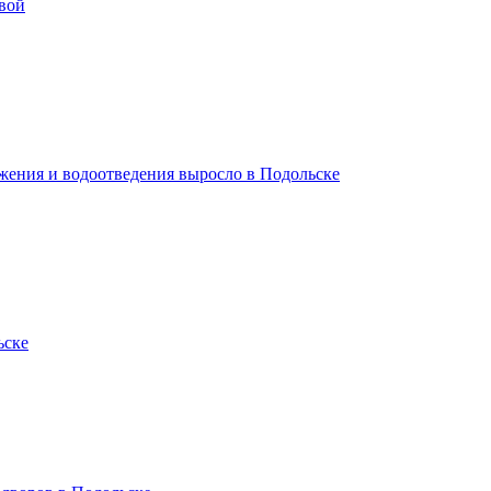
вой
жения и водоотведения выросло в Подольске
ьске