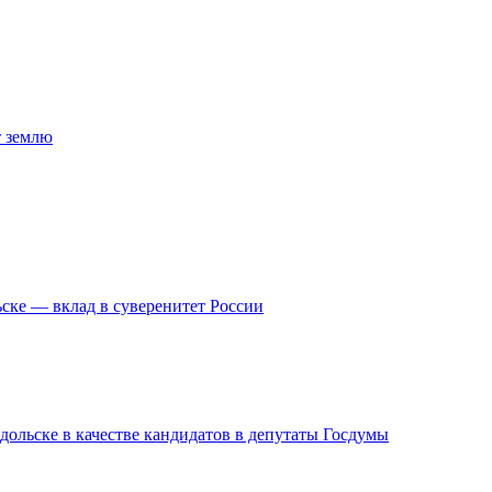
т землю
ске — вклад в суверенитет России
дольске в качестве кандидатов в депутаты Госдумы