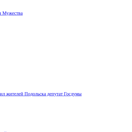
н Мужества
вил жителей Подольска депутат Госдумы