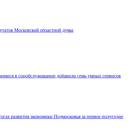
утатов Московской областной думы
имися в соцобслуживании добавили семь умных сервисов
огах развития экономики Подмосковья за первое полугодие