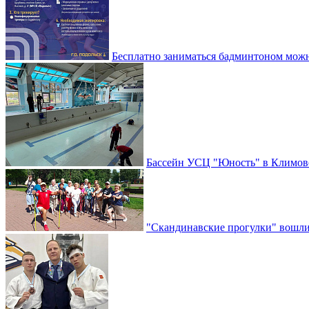
Бесплатно заниматься бадминтоном мож
Бассейн УСЦ "Юность" в Климовс
"Скандинавские прогулки" вошли