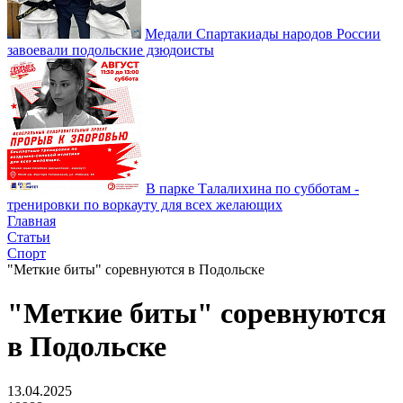
Медали Спартакиады народов России
завоевали подольские дзюдоисты
В парке Талалихина по субботам -
тренировки по воркауту для всех желающих
Главная
Статьи
Спорт
"Меткие биты" соревнуются в Подольске
"Меткие биты" соревнуются
в Подольске
13.04.2025