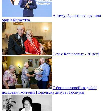
Артему Горшенину вручили
орден Мужества
Семье Копыловых - 70 лет!
С бриллиатовой свадьбой
поздравил жителей Подольска депутат Госдумы