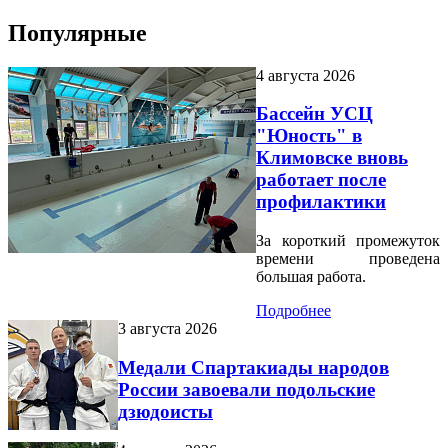
Популярные
4 августа 2026
Бассейн УСЦ
"Юность" в
Климовске вновь
работает после
профилактики
За короткий промежуток
времени проведена
большая работа.
Подробнее
3 августа 2026
Медали Спартакиады народов
России завоевали подольские
дзюдоисты