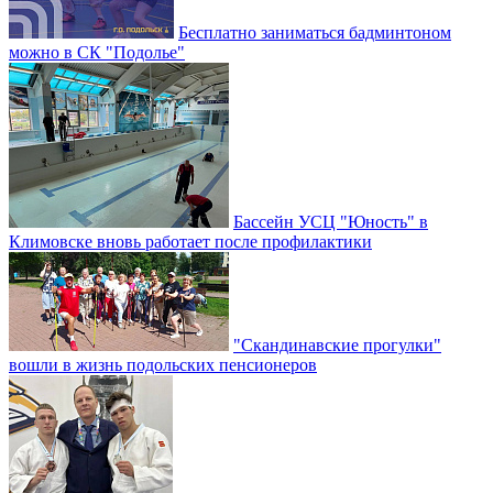
Бесплатно заниматься бадминтоном
можно в СК "Подолье"
Бассейн УСЦ "Юность" в
Климовске вновь работает после профилактики
"Скандинавские прогулки"
вошли в жизнь подольских пенсионеров