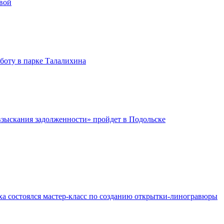
вой
бботу в парке Талалихина
зыскания задолженности» пройдет в Подольске
ха состоялся мастер-класс по созданию открытки-линогравюры