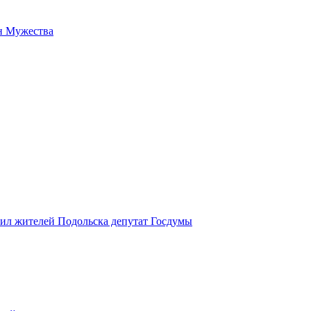
н Мужества
вил жителей Подольска депутат Госдумы