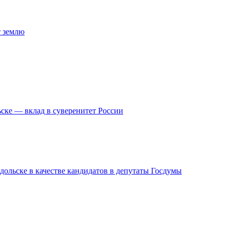
т землю
ске — вклад в суверенитет России
дольске в качестве кандидатов в депутаты Госдумы