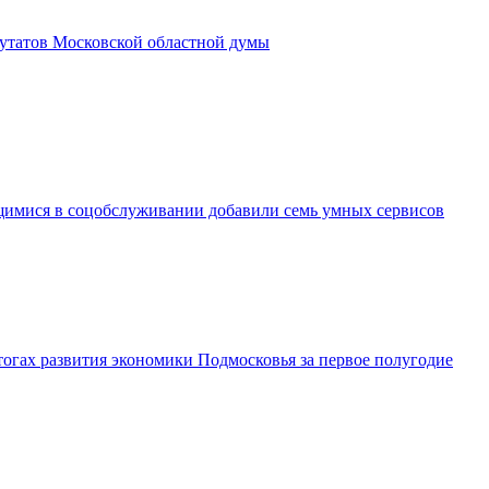
утатов Московской областной думы
имися в соцобслуживании добавили семь умных сервисов
огах развития экономики Подмосковья за первое полугодие