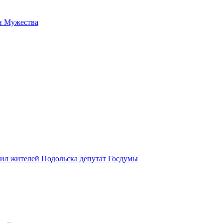
н Мужества
вил жителей Подольска депутат Госдумы