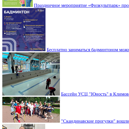
Праздничное мероприятие «Физкультпарк» прой
Бесплатно заниматься бадминтоном мож
Бассейн УСЦ "Юность" в Климовс
"Скандинавские прогулки" вошли