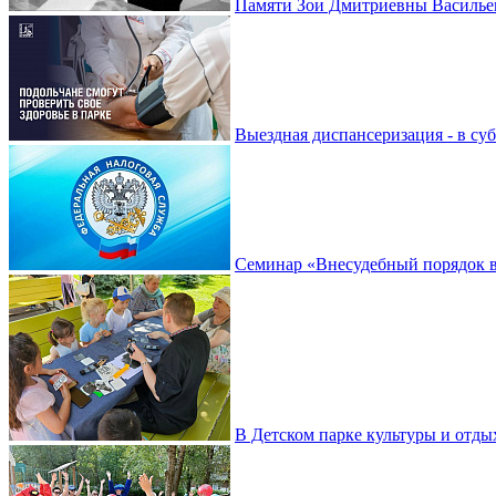
Памяти Зои Дмитриевны Василье
Выездная диспансеризация - в су
Семинар «Внесудебный порядок в
В Детском парке культуры и отды