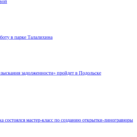
вой
бботу в парке Талалихина
зыскания задолженности» пройдет в Подольске
ха состоялся мастер-класс по созданию открытки-линогравюры