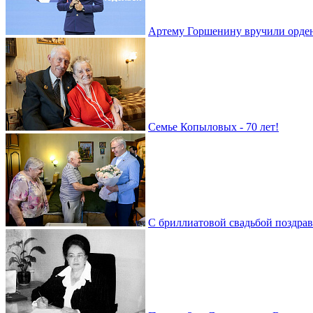
Артему Горшенину вручили орде
Семье Копыловых - 70 лет!
С бриллиатовой свадьбой поздра