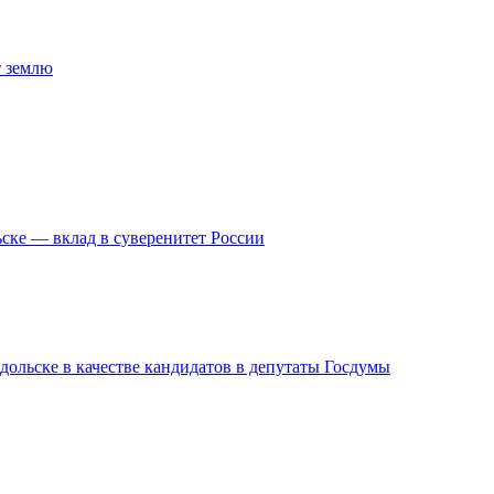
т землю
ске — вклад в суверенитет России
дольске в качестве кандидатов в депутаты Госдумы