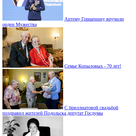
Артему Горшенину вручили
орден Мужества
Семье Копыловых - 70 лет!
С бриллиатовой свадьбой
поздравил жителей Подольска депутат Госдумы