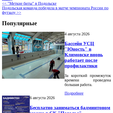
<< "Меткие биты" в Подольске
Подольская команда победила в матче чемпионата России по
футзалу >>
Популярные
4 августа 2026
Бассейн УСЦ
"Юность" в
Климовске вновь
работает после
профилактики
За короткий промежуток
времени проведена
большая работа.
Подробнее
6 августа 2026
Бесплатно заниматься бадминтоном