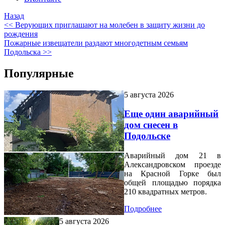
Назад
<< Верующих приглашают на молебен в защиту жизни до
рождения
Пожарные извещатели раздают многодетным семьям
Подольска >>
Популярные
5 августа 2026
Еще один аварийный
дом снесен в
Подольске
Аварийный дом 21 в
Александровском проезде
на Красной Горке был
общей площадью порядка
210 квадратных метров.
Подробнее
5 августа 2026