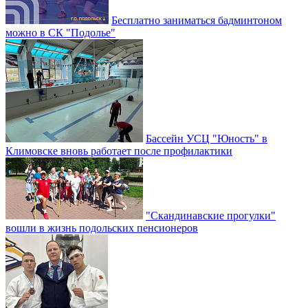
Бесплатно заниматься бадминтоном
можно в СК "Подолье"
Бассейн УСЦ "Юность" в
Климовске вновь работает после профилактики
"Скандинавские прогулки"
вошли в жизнь подольских пенсионеров