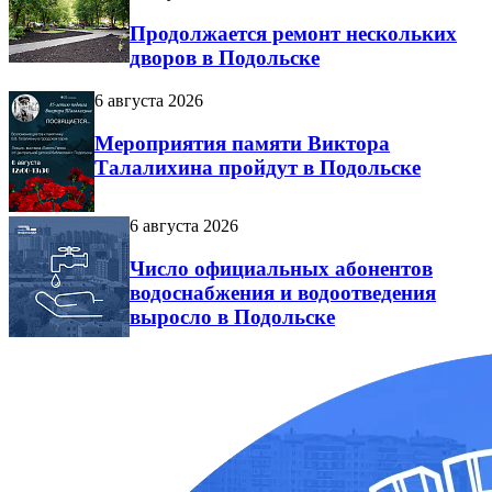
Продолжается ремонт нескольких
дворов в Подольске
6 августа 2026
Мероприятия памяти Виктора
Талалихина пройдут в Подольске
6 августа 2026
Число официальных абонентов
водоснабжения и водоотведения
выросло в Подольске