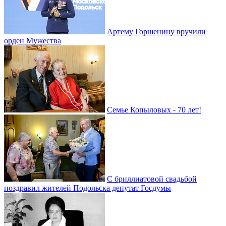
Артему Горшенину вручили
орден Мужества
Семье Копыловых - 70 лет!
С бриллиатовой свадьбой
поздравил жителей Подольска депутат Госдумы