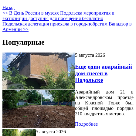
Назад
<< В День России в музеях Подольска мероприятия и
экспозиции доступны для посещения бесплатно
Подольская делегация приехала в город-побратим Ванадзор в
Армении >>
Популярные
5 августа 2026
Еще один аварийный
дом снесен в
Подольске
Аварийный дом 21 в
Александровском проезде
на Красной Горке был
общей площадью порядка
210 квадратных метров.
Подробнее
5 августа 2026