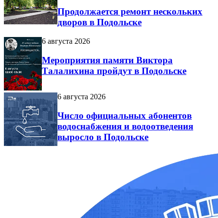
Продолжается ремонт нескольких
дворов в Подольске
6 августа 2026
Мероприятия памяти Виктора
Талалихина пройдут в Подольске
6 августа 2026
Число официальных абонентов
водоснабжения и водоотведения
выросло в Подольске