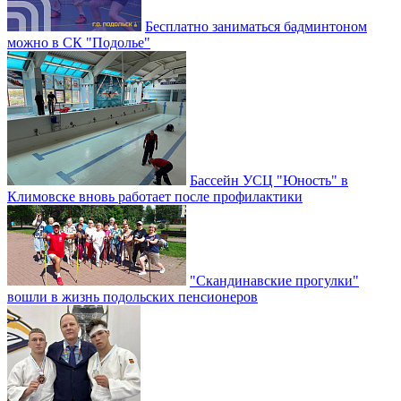
Бесплатно заниматься бадминтоном
можно в СК "Подолье"
Бассейн УСЦ "Юность" в
Климовске вновь работает после профилактики
"Скандинавские прогулки"
вошли в жизнь подольских пенсионеров