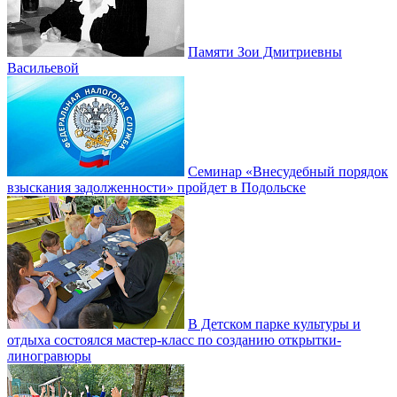
Памяти Зои Дмитриевны
Васильевой
Семинар «Внесудебный порядок
взыскания задолженности» пройдет в Подольске
В Детском парке культуры и
отдыха состоялся мастер-класс по созданию открытки-
линогравюры