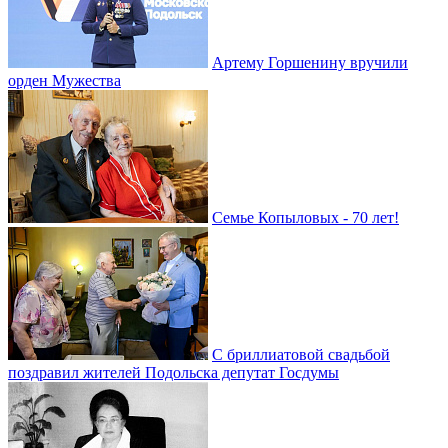
Артему Горшенину вручили
орден Мужества
Семье Копыловых - 70 лет!
С бриллиатовой свадьбой
поздравил жителей Подольска депутат Госдумы