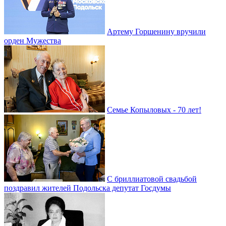
Артему Горшенину вручили
орден Мужества
Семье Копыловых - 70 лет!
С бриллиатовой свадьбой
поздравил жителей Подольска депутат Госдумы