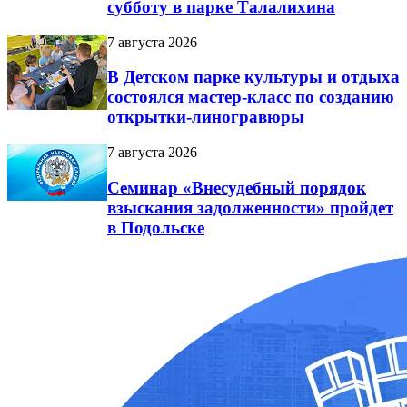
субботу в парке Талалихина
7 августа 2026
В Детском парке культуры и отдыха
состоялся мастер-класс по созданию
открытки-линогравюры
7 августа 2026
Семинар «Внесудебный порядок
взыскания задолженности» пройдет
в Подольске