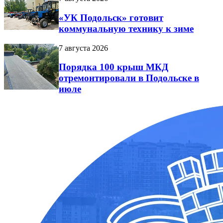
«УК Подольск» готовит
коммунальную технику к зиме
7 августа 2026
Порядка 100 крыш МКД
отремонтировали в Подольске в
июле