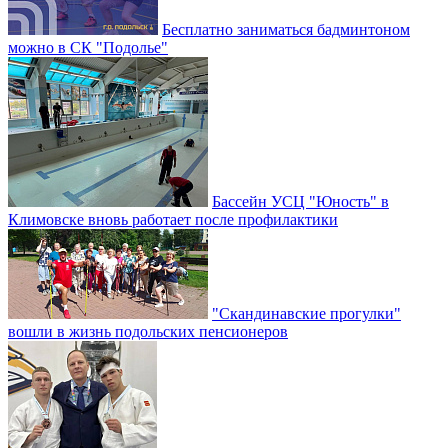
Бесплатно заниматься бадминтоном
можно в СК "Подолье"
Бассейн УСЦ "Юность" в
Климовске вновь работает после профилактики
"Скандинавские прогулки"
вошли в жизнь подольских пенсионеров