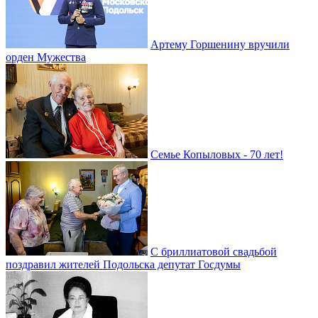
Артему Горшенину вручили
орден Мужества
Семье Копыловых - 70 лет!
С бриллиатовой свадьбой
поздравил жителей Подольска депутат Госдумы