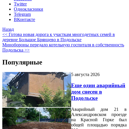
Twitter
Однокласники
Telegram
ВКонтакте
Назад
<< Готова новая дорога к участкам многодетных семей в
деревне Большое Брянцево в Подольске
Минобороны передало котельную госпиталя в собственность
Подольска >>
Популярные
5 августа 2026
Еще один аварийный
дом снесен в
Подольске
Аварийный дом 21 в
Александровском проезде
на Красной Горке был
общей площадью порядка