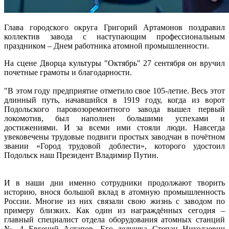
Глава городского округа Григорий Артамонов поздравил
коллектив завода с наступающим профессиональным
праздником – Днем работника атомной промышленности.
На сцене Дворца культуры "Октябрь" 27 сентября он вручил
почетные грамоты и благодарности.
"В этом году предприятие отметило свое 105-летие. Весь этот
длинный путь, начавшийся в 1919 году, когда из ворот
Подольского паровозоремонтного завода вышел первый
локомотив, был наполнен большими успехами и
достижениями. И за всеми ими стояли люди. Навсегда
увековечены трудовые подвиги простых заводчан в почётном
звании «Город трудовой доблести», которого удостоил
Подольск наш Президент Владимир Путин.
И в наши дни именно сотрудники продолжают творить
историю, внося большой вклад в атомную промышленность
России. Многие из них связали свою жизнь с заводом по
примеру близких. Как один из награждённых сегодня –
главный специалист отдела оборудования атомных станций
№ 4 Евгений Астапов. Его дедушка Степан Николаевич