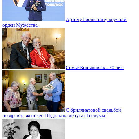
Артему Горшенину вручили
орден Мужества
Семье Копыловых - 70 лет!
С бриллиатовой свадьбой
поздравил жителей Подольска депутат Госдумы