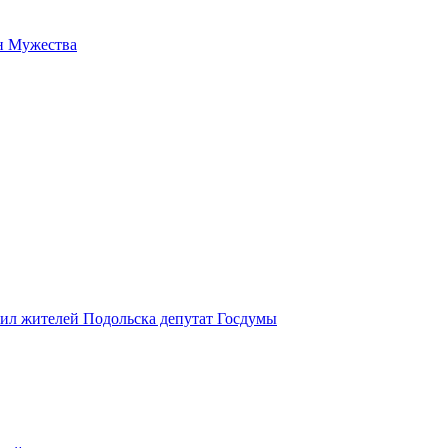
н Мужества
вил жителей Подольска депутат Госдумы