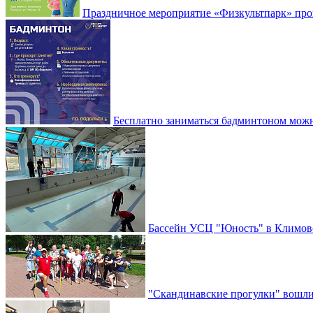
Праздничное мероприятие «Физкультпарк» прой
Бесплатно заниматься бадминтоном мож
Бассейн УСЦ "Юность" в Климовс
"Скандинавские прогулки" вошли