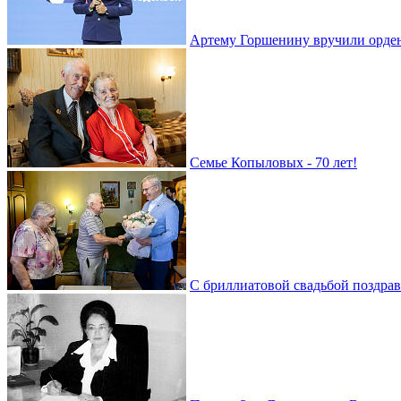
Артему Горшенину вручили орде
Семье Копыловых - 70 лет!
С бриллиатовой свадьбой поздра