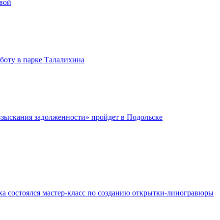
вой
бботу в парке Талалихина
зыскания задолженности» пройдет в Подольске
ха состоялся мастер-класс по созданию открытки-линогравюры