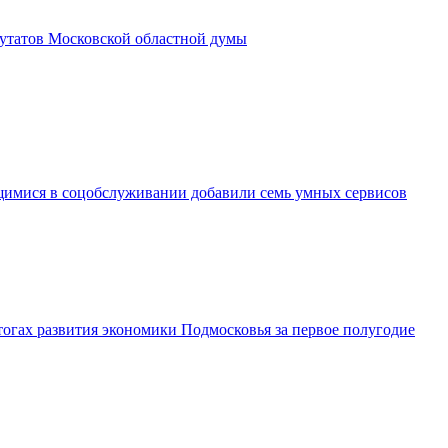
утатов Московской областной думы
имися в соцобслуживании добавили семь умных сервисов
огах развития экономики Подмосковья за первое полугодие