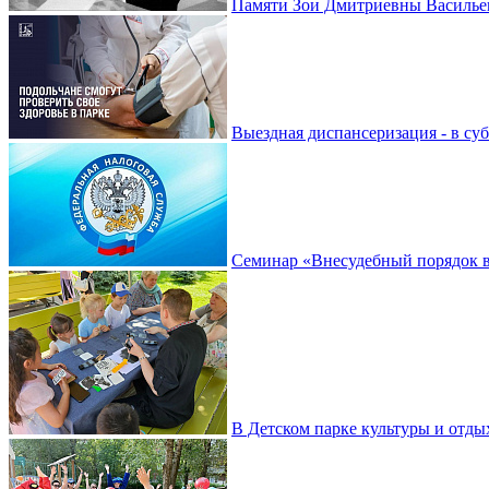
Памяти Зои Дмитриевны Василье
Выездная диспансеризация - в су
Семинар «Внесудебный порядок в
В Детском парке культуры и отды