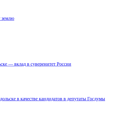
т землю
ске — вклад в суверенитет России
дольске в качестве кандидатов в депутаты Госдумы