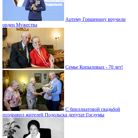
Артему Горшенину вручили
орден Мужества
Семье Копыловых - 70 лет!
С бриллиатовой свадьбой
поздравил жителей Подольска депутат Госдумы