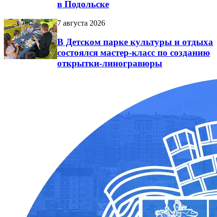
в Подольске
7 августа 2026
В Детском парке культуры и отдыха
состоялся мастер-класс по созданию
открытки-линогравюры