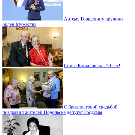
Артему Горшенину вручили
орден Мужества
Семье Копыловых - 70 лет!
С бриллиатовой свадьбой
поздравил жителей Подольска депутат Госдумы