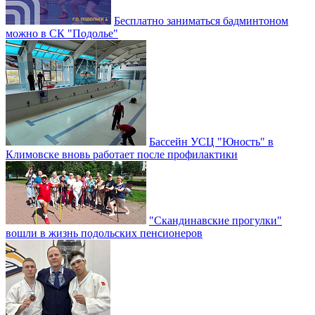
Бесплатно заниматься бадминтоном
можно в СК "Подолье"
Бассейн УСЦ "Юность" в
Климовске вновь работает после профилактики
"Скандинавские прогулки"
вошли в жизнь подольских пенсионеров