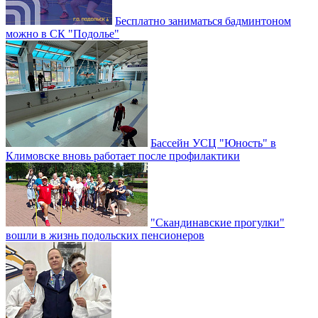
Бесплатно заниматься бадминтоном
можно в СК "Подолье"
Бассейн УСЦ "Юность" в
Климовске вновь работает после профилактики
"Скандинавские прогулки"
вошли в жизнь подольских пенсионеров