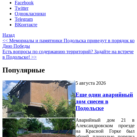
Facebook
Twitter
Однокласники
Telegram
ВКонтакте
Назад
<< Мемориалы и памятники Подольска приведут в порядок ко
Дню Победы
Есть вопросы по содержанию территорий? Задайте на встрече
в Подольске! >>
Популярные
5 августа 2026
Еще один аварийный
дом снесен в
Подольске
Аварийный дом 21 в
Александровском проезде
на Красной Горке был
общей площадью порядка