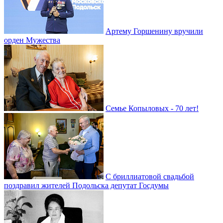
Артему Горшенину вручили
орден Мужества
Семье Копыловых - 70 лет!
С бриллиатовой свадьбой
поздравил жителей Подольска депутат Госдумы