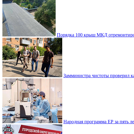
Порядка 100 крыш МКД отремонтиро
Замминистра чистоты проверил ка
Народная программа ЕР за пять 