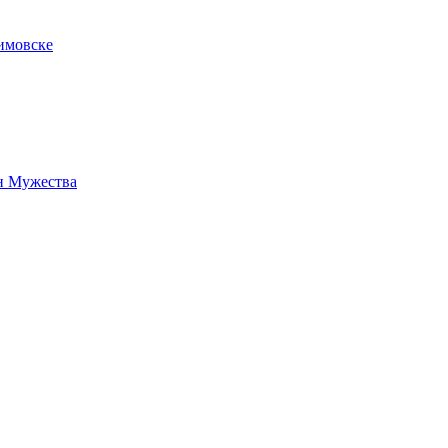
имовске
н Мужества