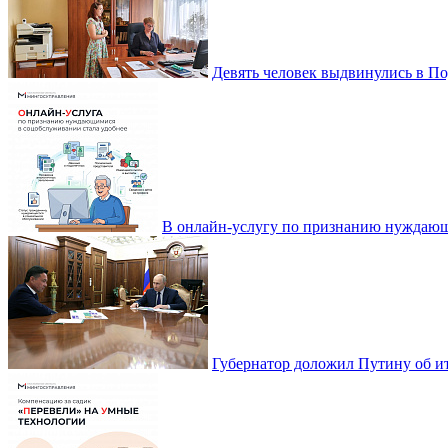
Девять человек выдвинулись в По
В онлайн-услугу по признанию нуждающ
Губернатор доложил Путину об ит