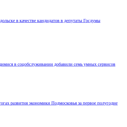
дольске в качестве кандидатов в депутаты Госдумы
имися в соцобслуживании добавили семь умных сервисов
огах развития экономики Подмосковья за первое полугодие