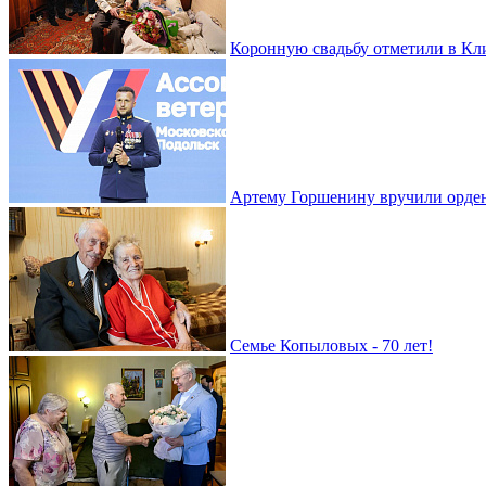
Коронную свадьбу отметили в Кл
Артему Горшенину вручили орде
Семье Копыловых - 70 лет!