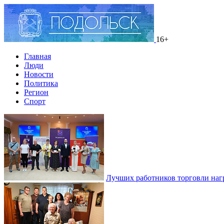
16+
Главная
Люди
Новости
Политика
Регион
Спорт
Лучших работников торговли наг