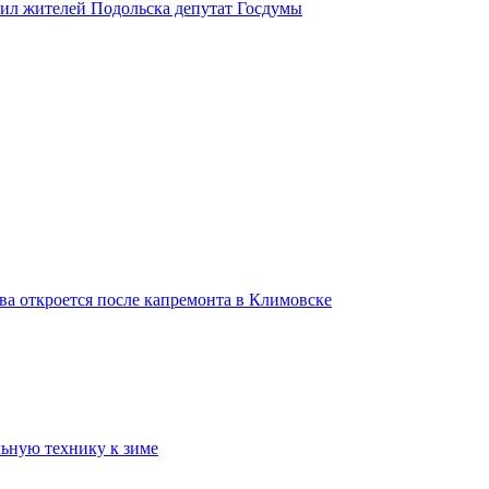
вил жителей Подольска депутат Госдумы
ва откроется после капремонта в Климовске
ьную технику к зиме