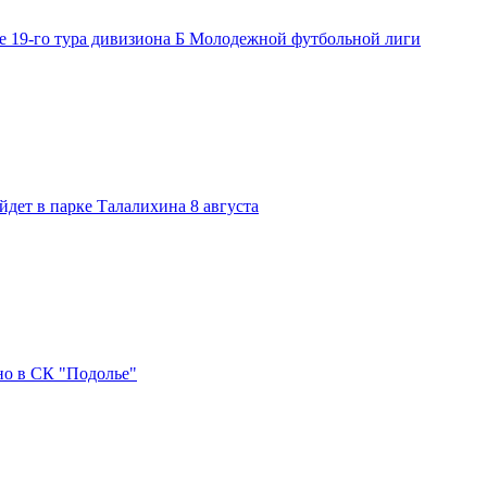
е 19-го тура дивизиона Б Молодежной футбольной лиги
дет в парке Талалихина 8 августа
но в СК "Подолье"