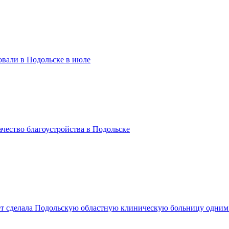
вали в Подольске в июле
чество благоустройства в Подольске
лет сделала Подольскую областную клиническую больницу одни