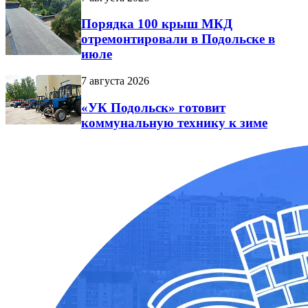
Порядка 100 крыш МКД
отремонтировали в Подольске в
июле
7 августа 2026
«УК Подольск» готовит
коммунальную технику к зиме