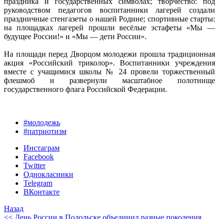
праздника и государственных символах; творчество: под
руководством педагогов воспитанники лагерей создали
праздничные стенгазеты о нашей Родине; спортивные старты:
на площадках лагерей прошли весёлые эстафеты «Мы —
будущее России!» и «Мы — дети России».
На площади перед Дворцом молодежи прошла традиционная
акция «Российский триколор». Воспитанники учреждения
вместе с учащимися школы № 24 провели торжественный
флешмоб и развернули масштабное полотнище
государственного флага Российской Федерации.
#молодежь
#патриотизм
Инстаграм
Facebook
Twitter
Однокласники
Telegram
ВКонтакте
Назад
<< День России в Подольске объединил разные поколения