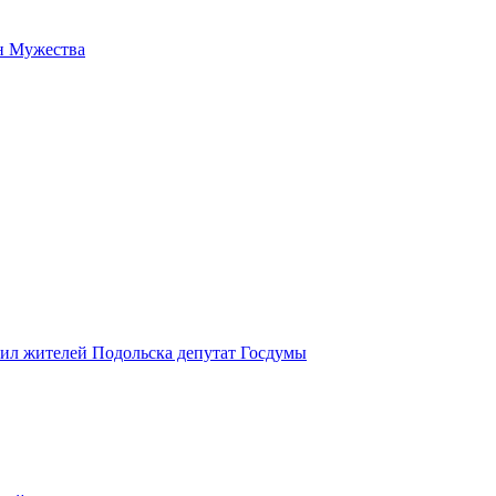
н Мужества
вил жителей Подольска депутат Госдумы