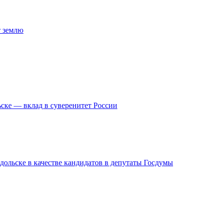
т землю
ске — вклад в суверенитет России
дольске в качестве кандидатов в депутаты Госдумы