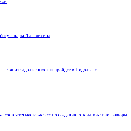
вой
бботу в парке Талалихина
зыскания задолженности» пройдет в Подольске
ха состоялся мастер-класс по созданию открытки-линогравюры