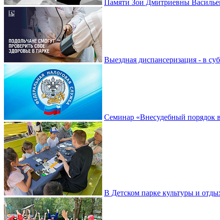
Памяти Зои Дмитриевны Василье
Выездная диспансеризация - в су
Семинар «Внесудебный порядок в
В Детском парке культуры и отды