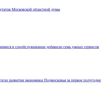
утатов Московской областной думы
имися в соцобслуживании добавили семь умных сервисов
огах развития экономики Подмосковья за первое полугодие