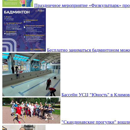
Праздничное мероприятие «Физкультпарк» прой
Бесплатно заниматься бадминтоном мож
Бассейн УСЦ "Юность" в Климовс
"Скандинавские прогулки" вошли