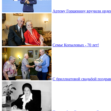
Артему Горшенину вручили орде
Семье Копыловых - 70 лет!
С бриллиатовой свадьбой поздра