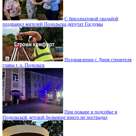
С бриллиатовой свадьбой
поздравил жителей Подольска депутат Госдумы
Поздравление с Днем строителя
главы г. о. Подольск
При пожаре в подсобке в
Подольской детской больнице никто не пострадал