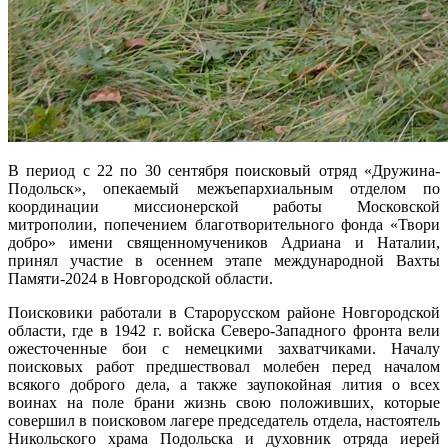
В период с 22 по 30 сентября поисковый отряд «Дружина-
Подольск», опекаемый межъепархиальным отделом по
координации миссионерской работы Московской
митрополии, попечением благотворительного фонда «Твори
добро» имени священномучеников Адриана и Наталии,
принял участие в осеннем этапе международной Вахты
Памяти-2024 в Новгородской области.
Поисковики работали в Старорусском районе Новгородской
области, где в 1942 г. войска Северо-Западного фронта вели
ожесточенные бои с немецкими захватчиками. Началу
поисковых работ предшествовал молебен перед началом
всякого доброго дела, а также заупокойная лития о всех
воинах на поле брани жизнь свою положивших, которые
совершил в поисковом лагере председатель отдела, настоятель
Никольского храма Подольска и духовник отряда иерей