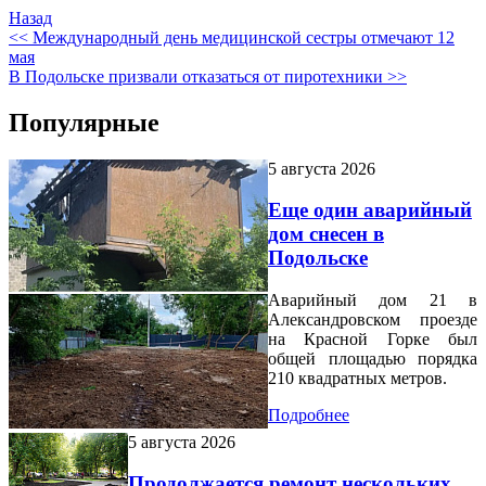
Назад
<< Международный день медицинской сестры отмечают 12
мая
В Подольске призвали отказаться от пиротехники >>
Популярные
5 августа 2026
Еще один аварийный
дом снесен в
Подольске
Аварийный дом 21 в
Александровском проезде
на Красной Горке был
общей площадью порядка
210 квадратных метров.
Подробнее
5 августа 2026
Продолжается ремонт нескольких