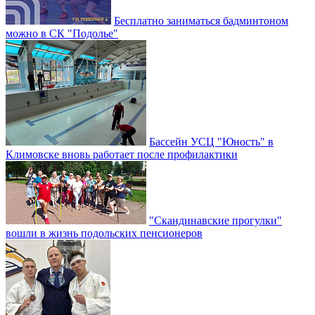
Бесплатно заниматься бадминтоном
можно в СК "Подолье"
Бассейн УСЦ "Юность" в
Климовске вновь работает после профилактики
"Скандинавские прогулки"
вошли в жизнь подольских пенсионеров