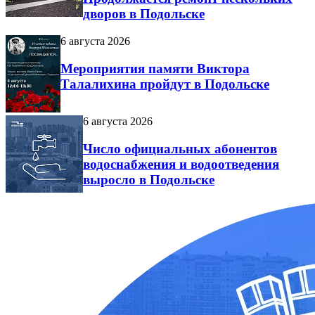
дворов в Подольске
6 августа 2026
Мероприятия памяти Виктора
Талалихина пройдут в Подольске
6 августа 2026
Число официальных абонентов
водоснабжения и водоотведения
выросло в Подольске