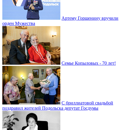
Артему Горшенину вручили
орден Мужества
Семье Копыловых - 70 лет!
С бриллиатовой свадьбой
поздравил жителей Подольска депутат Госдумы