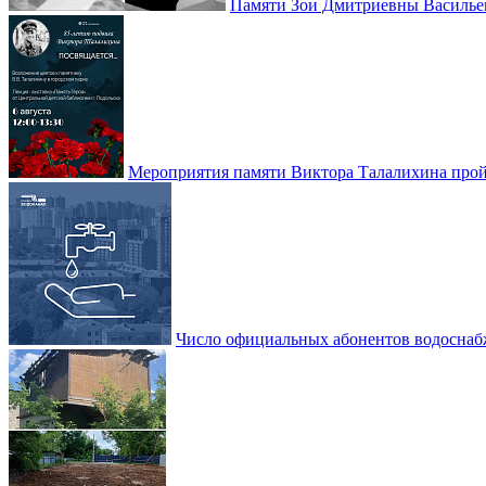
Памяти Зои Дмитриевны Василье
Мероприятия памяти Виктора Талалихина прой
Число официальных абонентов водоснаб