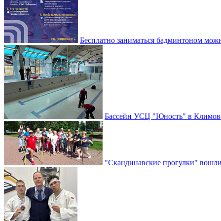
Бесплатно заниматься бадминтоном мож
Бассейн УСЦ "Юность" в Климовс
"Скандинавские прогулки" вошли