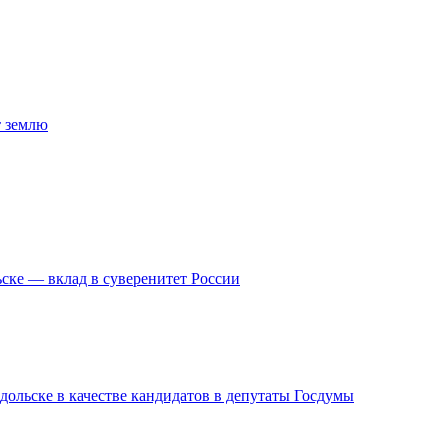
т землю
ске — вклад в суверенитет России
дольске в качестве кандидатов в депутаты Госдумы