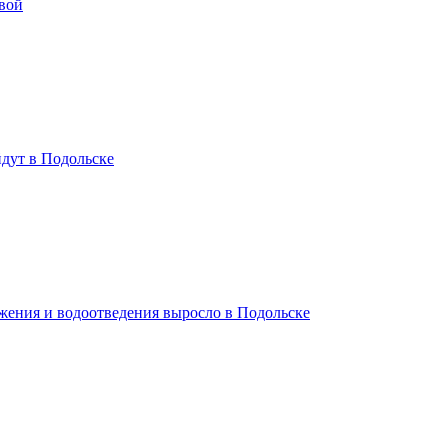
вой
дут в Подольске
жения и водоотведения выросло в Подольске