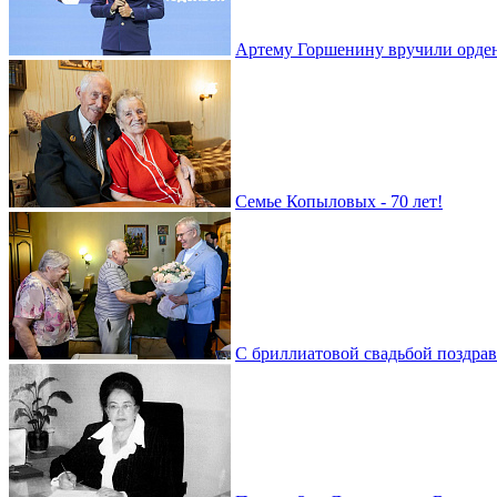
Артему Горшенину вручили орде
Семье Копыловых - 70 лет!
С бриллиатовой свадьбой поздра