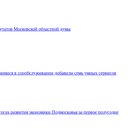
утатов Московской областной думы
имися в соцобслуживании добавили семь умных сервисов
огах развития экономики Подмосковья за первое полугодие