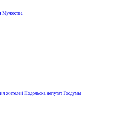
н Мужества
вил жителей Подольска депутат Госдумы