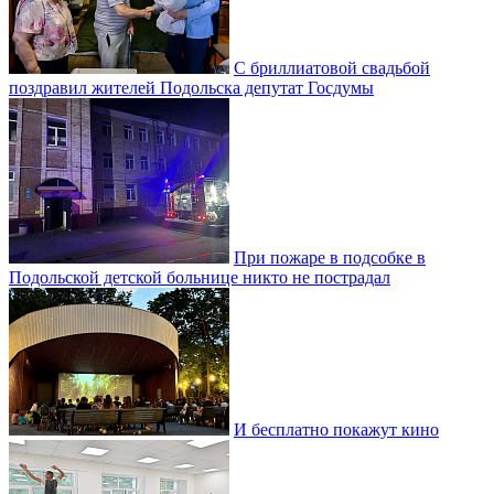
С бриллиатовой свадьбой
поздравил жителей Подольска депутат Госдумы
При пожаре в подсобке в
Подольской детской больнице никто не пострадал
И бесплатно покажут кино