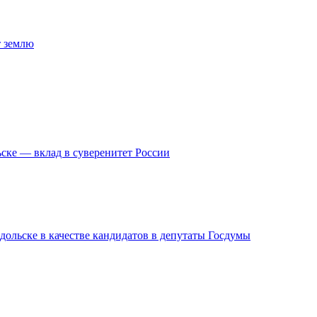
т землю
ске — вклад в суверенитет России
дольске в качестве кандидатов в депутаты Госдумы