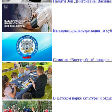
Памяти Зои Дмитриевны Василье
Выездная диспансеризация - в су
Семинар «Внесудебный порядок в
В Детском парке культуры и отды