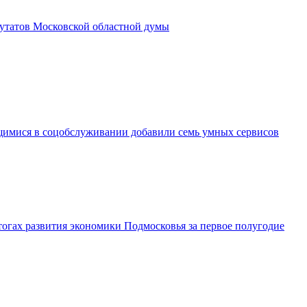
утатов Московской областной думы
имися в соцобслуживании добавили семь умных сервисов
огах развития экономики Подмосковья за первое полугодие