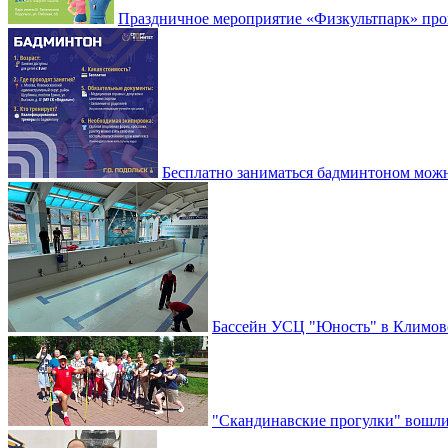
Праздничное мероприятие «Физкультпарк» прой
Бесплатно заниматься бадминтоном мож
Бассейн УСЦ "Юность" в Климовс
"Скандинавские прогулки" вошли