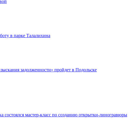
вой
бботу в парке Талалихина
зыскания задолженности» пройдет в Подольске
ха состоялся мастер-класс по созданию открытки-линогравюры