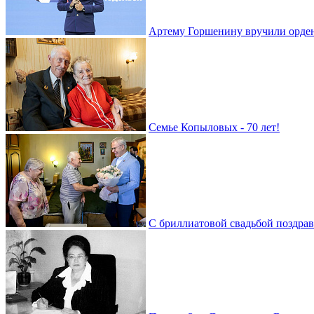
Артему Горшенину вручили орде
Семье Копыловых - 70 лет!
С бриллиатовой свадьбой поздра