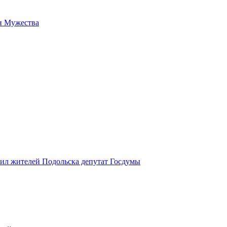
н Мужества
вил жителей Подольска депутат Госдумы