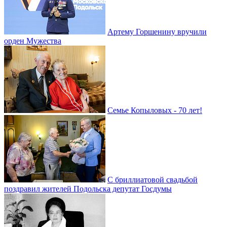
Артему Горшенину вручили
орден Мужества
Семье Копыловых - 70 лет!
С бриллиатовой свадьбой
поздравил жителей Подольска депутат Госдумы