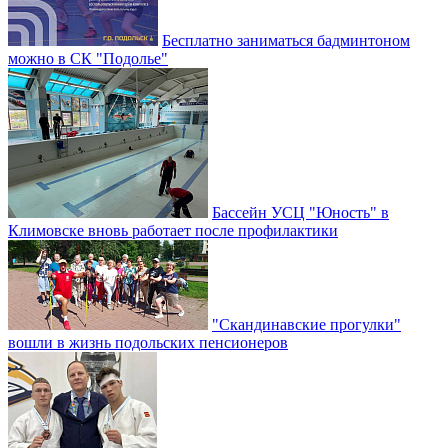
Бесплатно заниматься бадминтоном
можно в СК "Подолье"
Бассейн УСЦ "Юность" в
Климовске вновь работает после профилактики
"Скандинавские прогулки"
вошли в жизнь подольских пенсионеров