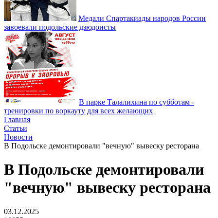
Медали Спартакиады народов России
завоевали подольские дзюдоисты
В парке Талалихина по субботам -
тренировки по воркауту для всех желающих
Главная
Статьи
Новости
В Подольске демонтировали "вечную" вывеску ресторана
В Подольске демонтировали
"вечную" вывеску ресторана
03.12.2025