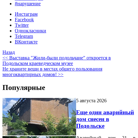
#нарушение
Инстаграм
Facebook
Twitter
Однокласники
Telegram
ВКонтакте
Назад
<< Выставка "Жили-были подольчане" откроется в
Подольском краеведческом музее
Не храните вещи в местах общего пользования
многоквартирных домов! >>
Популярные
5 августа 2026
Еще один аварийный
дом снесен в
Подольске
Аварийный дом 21 в