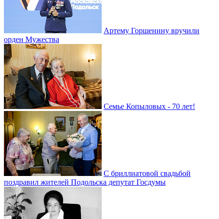
Артему Горшенину вручили
орден Мужества
Семье Копыловых - 70 лет!
С бриллиатовой свадьбой
поздравил жителей Подольска депутат Госдумы