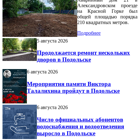
Александровском проезде
на Красной Горке был
общей площадью порядка
210 квадратных метров.
Подробнее
5 августа 2026
Продолжается ремонт нескольких
дворов в Подольске
6 августа 2026
Мероприятия памяти Виктора
Талалихина пройдут в Подольске
6 августа 2026
Число официальных абонентов
водоснабжения и водоотведения
выросло в Подольске