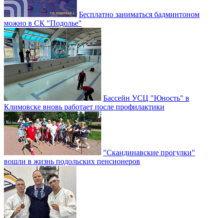
Бесплатно заниматься бадминтоном
можно в СК "Подолье"
Бассейн УСЦ "Юность" в
Климовске вновь работает после профилактики
"Скандинавские прогулки"
вошли в жизнь подольских пенсионеров