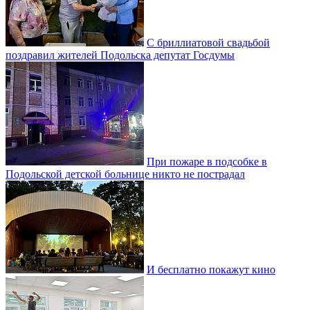
С бриллиатовой свадьбой
поздравил жителей Подольска депутат Госдумы
При пожаре в подсобке в
Подольской детской больнице никто не пострадал
И бесплатно покажут кино