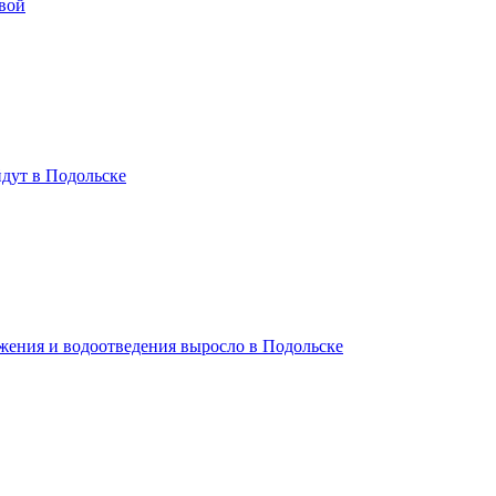
вой
дут в Подольске
жения и водоотведения выросло в Подольске