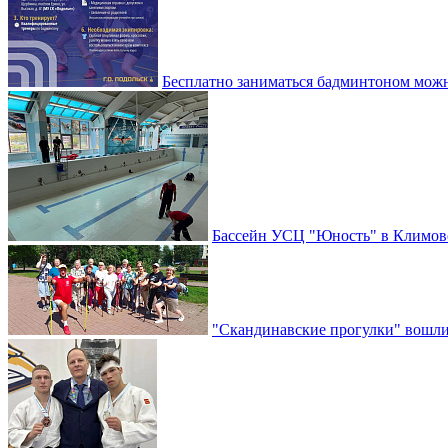
Бесплатно заниматься бадминтоном мож
Бассейн УСЦ "Юность" в Климовс
"Скандинавские прогулки" вошли