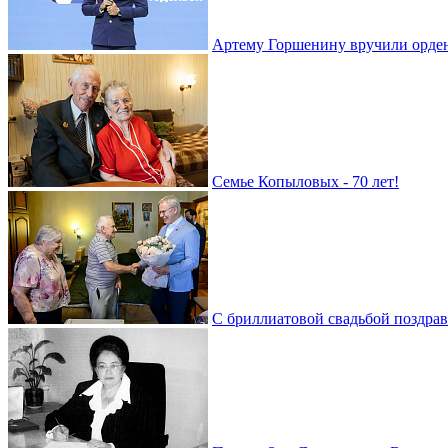
Артему Горшенину вручили орде
Семье Копыловых - 70 лет!
С бриллиатовой свадьбой поздра