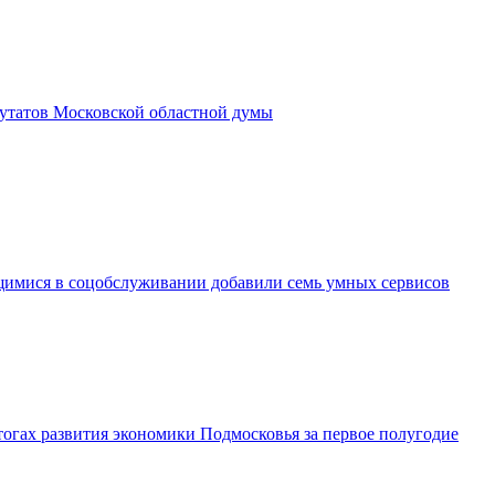
утатов Московской областной думы
имися в соцобслуживании добавили семь умных сервисов
огах развития экономики Подмосковья за первое полугодие