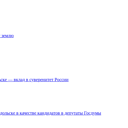
т землю
ске — вклад в суверенитет России
дольске в качестве кандидатов в депутаты Госдумы