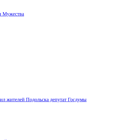
н Мужества
вил жителей Подольска депутат Госдумы