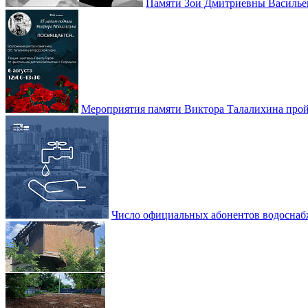
Памяти Зои Дмитриевны Василье
Мероприятия памяти Виктора Талалихина прой
Число официальных абонентов водоснаб