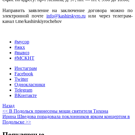
Направить заявление на заключение договора можно по
электронной почте
info@kashirskyro.ru
или через телеграм-
канал t.me/kashirskiyrochehov
#мусор
#жкх
#вывоз
#МСКНТ
Инстаграм
Facebook
Twitter
Однокласники
Telegram
ВКонтакте
Назад
<< В Подольск принесены мощи святителя Тихона
Ирина Шведова порадовала поклонников ярким концертом в
Подольске >>
Популярные