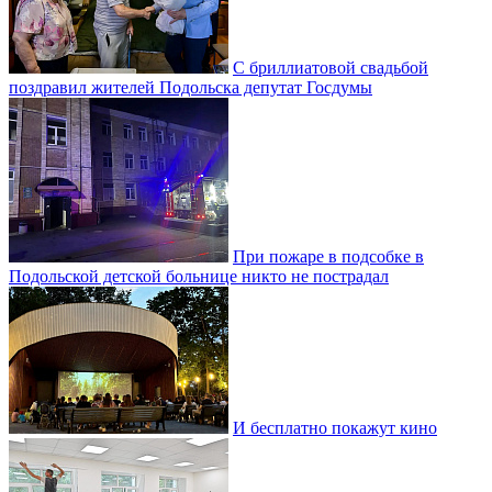
С бриллиатовой свадьбой
поздравил жителей Подольска депутат Госдумы
При пожаре в подсобке в
Подольской детской больнице никто не пострадал
И бесплатно покажут кино