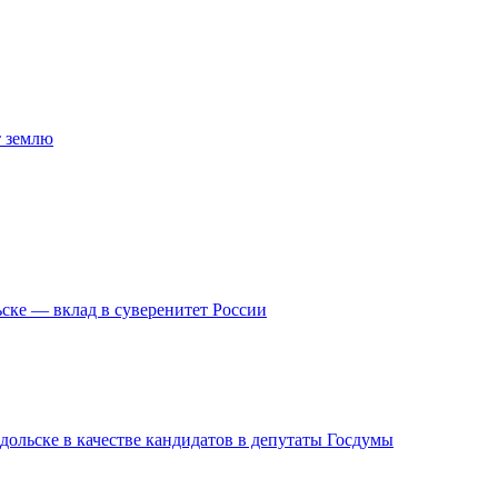
т землю
ске — вклад в суверенитет России
дольске в качестве кандидатов в депутаты Госдумы