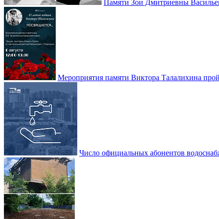
Памяти Зои Дмитриевны Василье
Мероприятия памяти Виктора Талалихина прой
Число официальных абонентов водоснаб