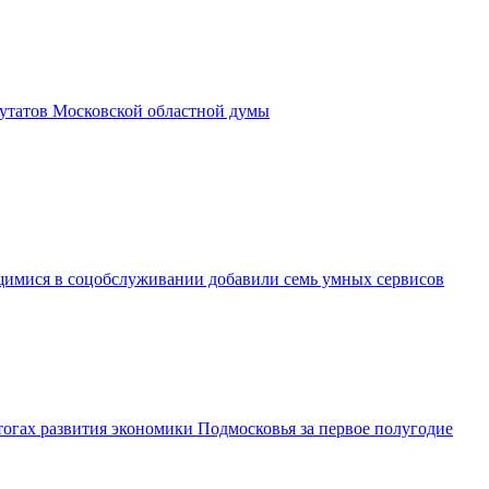
утатов Московской областной думы
имися в соцобслуживании добавили семь умных сервисов
огах развития экономики Подмосковья за первое полугодие