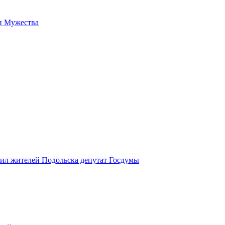
н Мужества
вил жителей Подольска депутат Госдумы