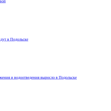
вой
дут в Подольске
жения и водоотведения выросло в Подольске