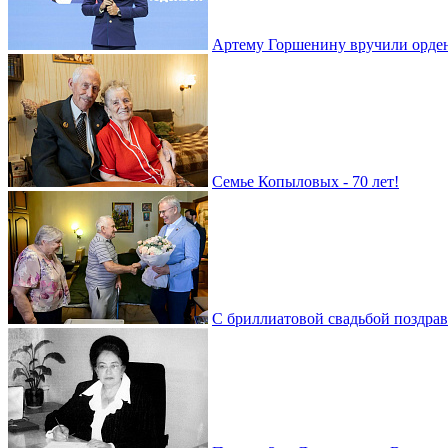
Артему Горшенину вручили орде
Семье Копыловых - 70 лет!
С бриллиатовой свадьбой поздра