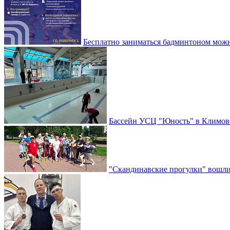
Бесплатно заниматься бадминтоном мож
Бассейн УСЦ "Юность" в Климовс
"Скандинавские прогулки" вошли