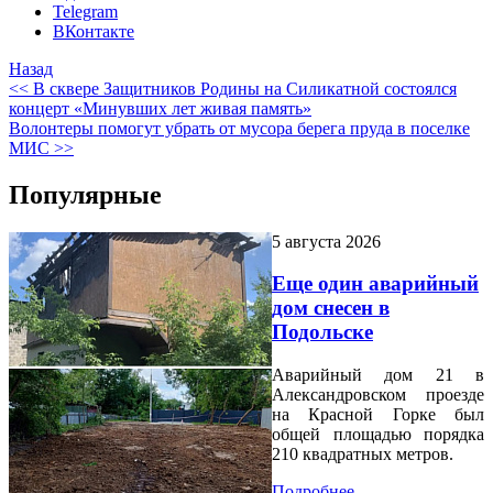
Telegram
ВКонтакте
Назад
<< В сквере Защитников Родины на Силикатной состоялся
концерт «Минувших лет живая память»
Волонтеры помогут убрать от мусора берега пруда в поселке
МИС >>
Популярные
5 августа 2026
Еще один аварийный
дом снесен в
Подольске
Аварийный дом 21 в
Александровском проезде
на Красной Горке был
общей площадью порядка
210 квадратных метров.
Подробнее