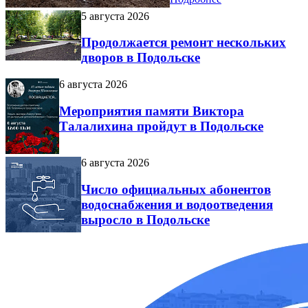
5 августа 2026
Продолжается ремонт нескольких
дворов в Подольске
6 августа 2026
Мероприятия памяти Виктора
Талалихина пройдут в Подольске
6 августа 2026
Число официальных абонентов
водоснабжения и водоотведения
выросло в Подольске