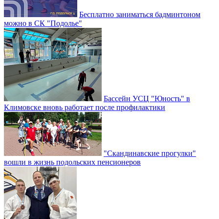
Бесплатно заниматься бадминтоном
можно в СК "Подолье"
Бассейн УСЦ "Юность" в
Климовске вновь работает после профилактики
"Скандинавские прогулки"
вошли в жизнь подольских пенсионеров