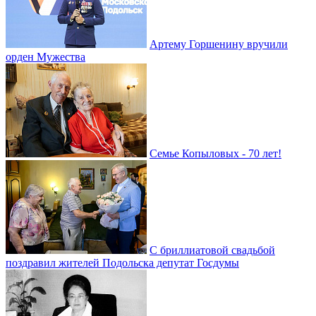
Артему Горшенину вручили
орден Мужества
Семье Копыловых - 70 лет!
С бриллиатовой свадьбой
поздравил жителей Подольска депутат Госдумы