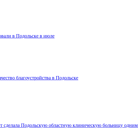
вали в Подольске в июле
чество благоустройства в Подольске
лет сделала Подольскую областную клиническую больницу одни