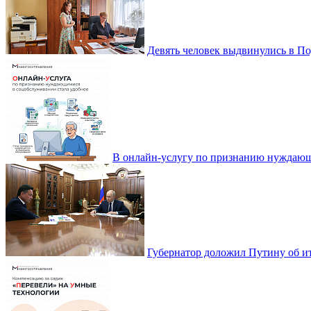
Девять человек выдвинулись в По
В онлайн-услугу по признанию нуждающ
Губернатор доложил Путину об ит