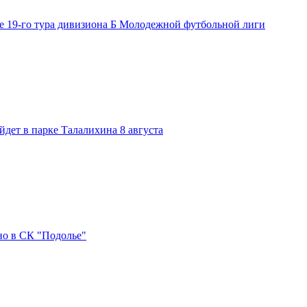
е 19-го тура дивизиона Б Молодежной футбольной лиги
дет в парке Талалихина 8 августа
но в СК "Подолье"