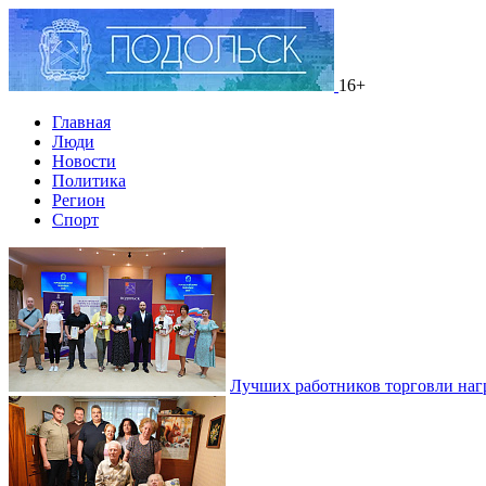
16+
Главная
Люди
Новости
Политика
Регион
Спорт
Лучших работников торговли наг