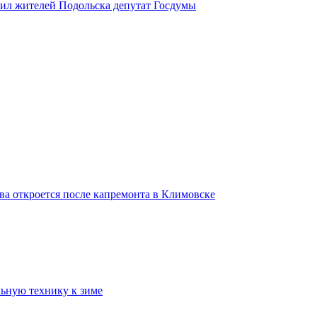
вил жителей Подольска депутат Госдумы
ва откроется после капремонта в Климовске
ьную технику к зиме