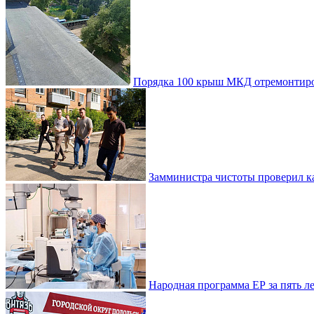
Порядка 100 крыш МКД отремонтиро
Замминистра чистоты проверил ка
Народная программа ЕР за пять 