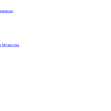
имовске
н Мужества