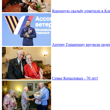
Коронную свадьбу отметили в Кл
Артему Горшенину вручили орде
Семье Копыловых - 70 лет!