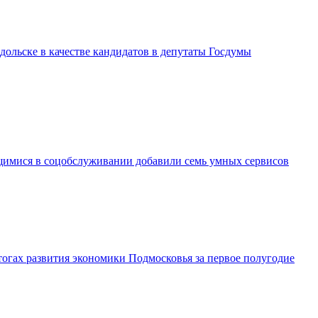
дольске в качестве кандидатов в депутаты Госдумы
имися в соцобслуживании добавили семь умных сервисов
огах развития экономики Подмосковья за первое полугодие