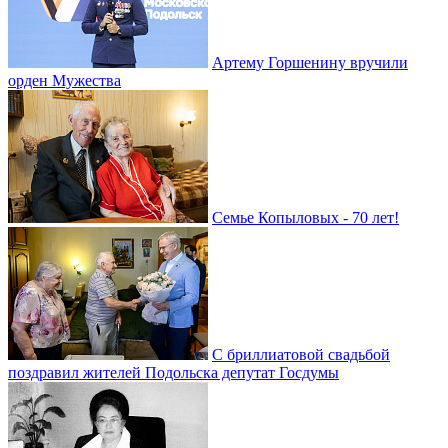
Артему Горшенину вручили
орден Мужества
Семье Копыловых - 70 лет!
С бриллиатовой свадьбой
поздравил жителей Подольска депутат Госдумы