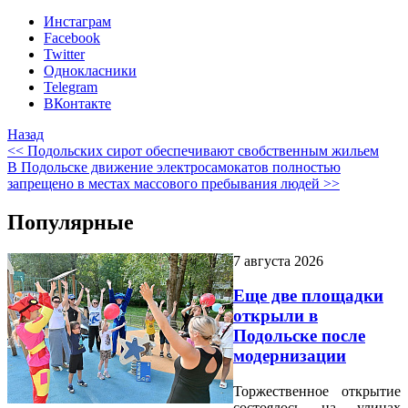
Инстаграм
Facebook
Twitter
Однокласники
Telegram
ВКонтакте
Назад
<< Подольских сирот обеспечивают свобственным жильем
В Подольске движение электросамокатов полностью
запрещено в местах массового пребывания людей >>
Популярные
7 августа 2026
Еще две площадки
открыли в
Подольске после
модернизации
Торжественное открытие
состоялось на улицах