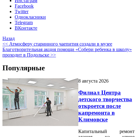
Инстаграм
Facebook
Twitter
Однокласники
Telegram
ВКонтакте
Назад
<< Атмосферу старинного чаепития создали в музее
Благотворительная акция помощи «Собери ребенка в школу»
проходит в Подольске >>
Популярные
8 августа 2026
Филиал Центра
детского творчества
откроется после
капремонта в
Климовске
Капитальный ремонт
здания на улице