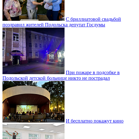
С бриллиатовой свадьбой
поздравил жителей Подольска депутат Госдумы
При пожаре в подсобке в
Подольской детской больнице никто не пострадал
И бесплатно покажут кино