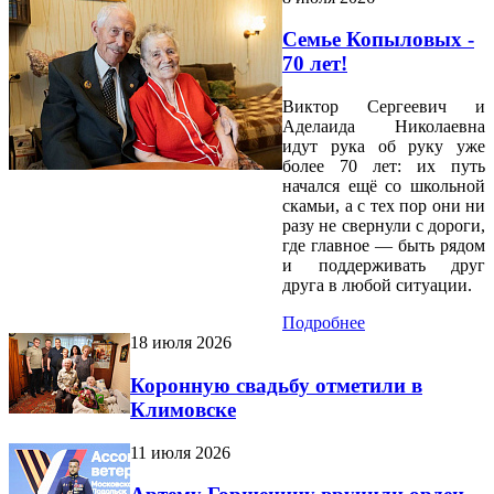
Семье Копыловых -
70 лет!
Виктор Сергеевич и
Аделаида Николаевна
идут рука об руку уже
более 70 лет: их путь
начался ещё со школьной
скамьи, а с тех пор они ни
разу не свернули с дороги,
где главное — быть рядом
и поддерживать друг
друга в любой ситуации.
Подробнее
18 июля 2026
Коронную свадьбу отметили в
Климовске
11 июля 2026