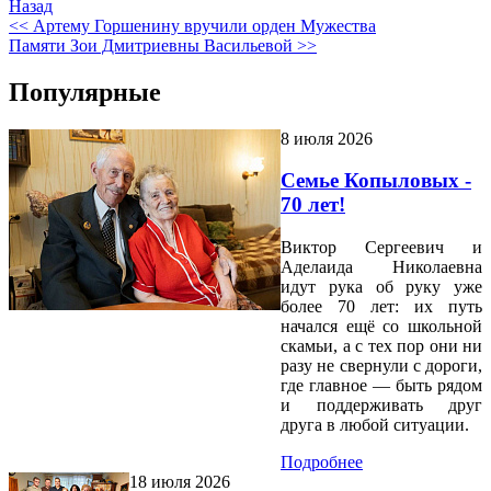
Назад
<< Артему Горшенину вручили орден Мужества
Памяти Зои Дмитриевны Васильевой >>
Популярные
8 июля 2026
Семье Копыловых -
70 лет!
Виктор Сергеевич и
Аделаида Николаевна
идут рука об руку уже
более 70 лет: их путь
начался ещё со школьной
скамьи, а с тех пор они ни
разу не свернули с дороги,
где главное — быть рядом
и поддерживать друг
друга в любой ситуации.
Подробнее
18 июля 2026