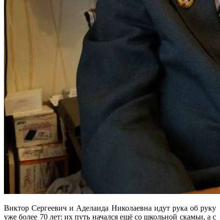
Виктор Сергеевич и Аделаида Николаевна идут рука об руку
уже более 70 лет: их путь начался ещё со школьной скамьи, а с