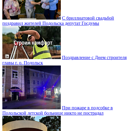
С бриллиатовой свадьбой
поздравил жителей Подольска депутат Госдумы
Поздравление с Днем строителя
главы г. о. Подольск
При пожаре в подсобке в
Подольской детской больнице никто не пострадал