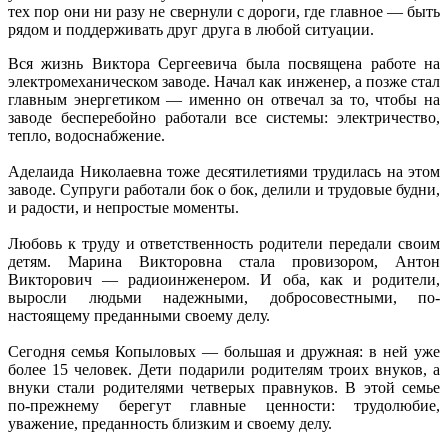
тех пор они ни разу не свернули с дороги, где главное — быть
рядом и поддерживать друг друга в любой ситуации.
Вся жизнь Виктора Сергеевича была посвящена работе на
электромеханическом заводе. Начал как инженер, а позже стал
главным энергетиком — именно он отвечал за то, чтобы на
заводе бесперебойно работали все системы: электричество,
тепло, водоснабжение.
Аделаида Николаевна тоже десятилетиями трудилась на этом
заводе. Супруги работали бок о бок, делили и трудовые будни,
и радости, и непростые моменты.
Любовь к труду и ответственность родители передали своим
детям. Марина Викторовна стала провизором, Антон
Викторович — радиоинженером. И оба, как и родители,
выросли людьми надежными, добросовестными, по-
настоящему преданными своему делу.
Сегодня семья Копыловых — большая и дружная: в ней уже
более 15 человек. Дети подарили родителям троих внуков, а
внуки стали родителями четверых правнуков. В этой семье
по-прежнему берегут главные ценности: трудолюбие,
уважение, преданность близким и своему делу.