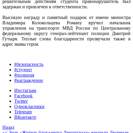
решительным действиям студента правонарушитель был
задержан и привлечен к ответственности.
Высокую награду и памятный подарок от имени министра
Владимира Колокольцева Роману вручил начальник
управления на транспорте МВД России по Центральному
федеральному округу генерал-лейтенант полиции Дмитрий
Гутыря. Теплые слова благодарности прозвучали также в
адрес мамы героя.
#безопасность
#студент
#полиция
#награждение
Инстаграм
Facebook
Twitter
Однокласники
Telegram
ВКонтакте
Назад
<< Знак «Житель блокадного Ленинграда» вручили Людмиле