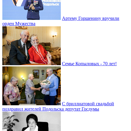
Артему Горшенину вручили
орден Мужества
Семье Копыловых - 70 лет!
С бриллиатовой свадьбой
поздравил жителей Подольска депутат Госдумы