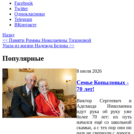
Facebook
Twitter
Однокласники
Telegram
ВКонтакте
Назад
<< Памяти Риммы Николаевны Тихоновой
Ушла из жизни Надежда Белова >>
Популярные
8 июля 2026
Семье Копыловых -
70 лет!
Виктор Сергеевич и
Аделаида Николаевна
идут рука об руку уже
более 70 лет: их путь
начался ещё со школьной
скамьи, а с тех пор они ни
разу не свернули с дороги,