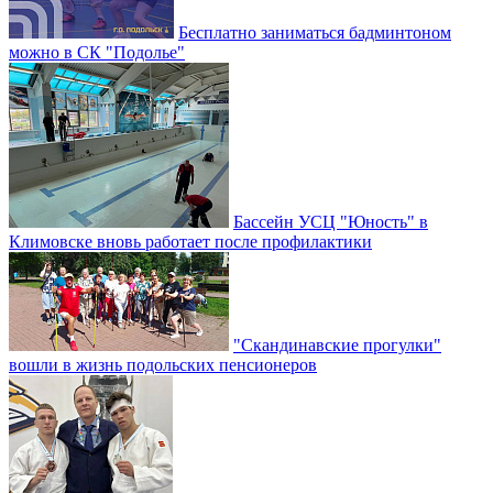
Бесплатно заниматься бадминтоном
можно в СК "Подолье"
Бассейн УСЦ "Юность" в
Климовске вновь работает после профилактики
"Скандинавские прогулки"
вошли в жизнь подольских пенсионеров