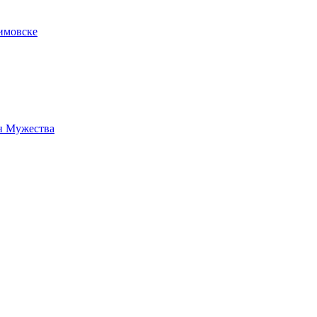
имовске
н Мужества