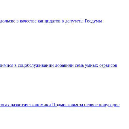
дольске в качестве кандидатов в депутаты Госдумы
имися в соцобслуживании добавили семь умных сервисов
огах развития экономики Подмосковья за первое полугодие