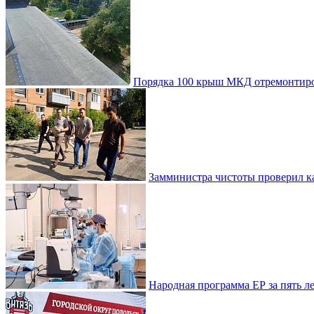
Порядка 100 крыш МКД отремонтиро
Замминистра чистоты проверил ка
Народная программа ЕР за пять 