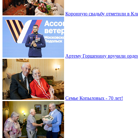
Коронную свадьбу отметили в Кл
Артему Горшенину вручили орде
Семье Копыловых - 70 лет!