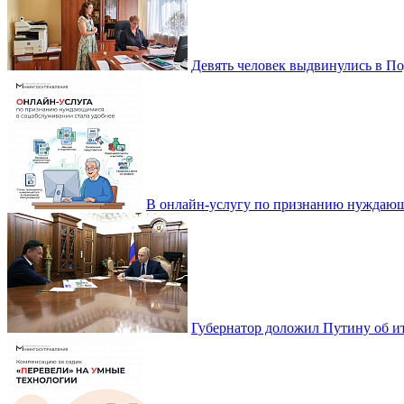
Девять человек выдвинулись в По
В онлайн-услугу по признанию нуждающ
Губернатор доложил Путину об ит