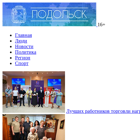
16+
Главная
Люди
Новости
Политика
Регион
Спорт
Лучших работников торговли наг