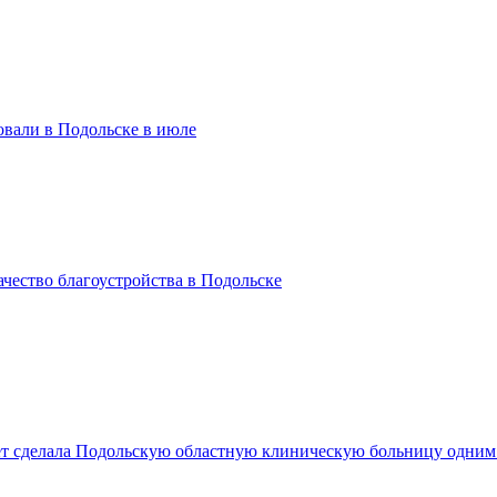
вали в Подольске в июле
чество благоустройства в Подольске
лет сделала Подольскую областную клиническую больницу одни