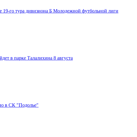
е 19-го тура дивизиона Б Молодежной футбольной лиги
дет в парке Талалихина 8 августа
но в СК "Подолье"