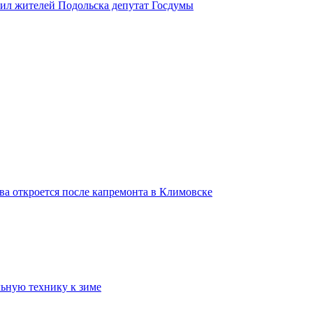
вил жителей Подольска депутат Госдумы
ва откроется после капремонта в Климовске
ьную технику к зиме