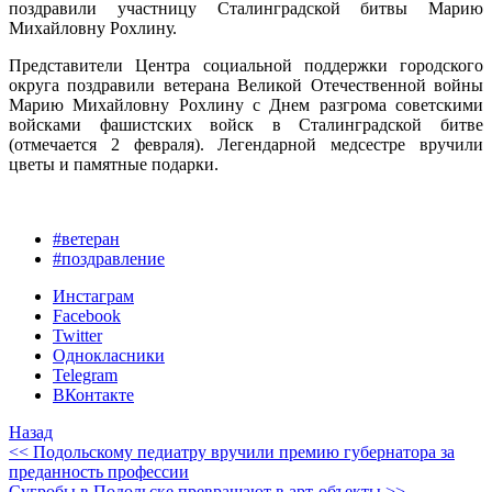
поздравили участницу Сталинградской битвы Марию
Михайловну Рохлину.
Представители Центра социальной поддержки городского
округа поздравили ветерана Великой Отечественной войны
Марию Михайловну Рохлину с Днем разгрома советскими
войсками фашистских войск в Сталинградской битве
(отмечается 2 февраля). Легендарной медсестре вручили
цветы и памятные подарки.
#ветеран
#поздравление
Инстаграм
Facebook
Twitter
Однокласники
Telegram
ВКонтакте
Назад
<< Подольскому педиатру вручили премию губернатора за
преданность профессии
Сугробы в Подольске превращают в арт-объекты >>