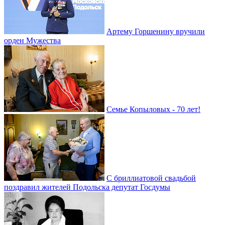
Артему Горшенину вручили
орден Мужества
Семье Копыловых - 70 лет!
С бриллиатовой свадьбой
поздравил жителей Подольска депутат Госдумы