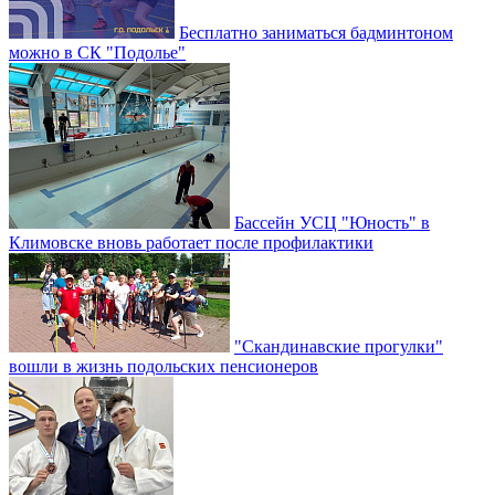
Бесплатно заниматься бадминтоном
можно в СК "Подолье"
Бассейн УСЦ "Юность" в
Климовске вновь работает после профилактики
"Скандинавские прогулки"
вошли в жизнь подольских пенсионеров