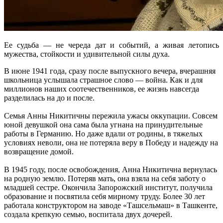
Ее судьба — не череда дат и событий, а живая летопись
мужества, стойкости и удивительной силы духа.
В июне 1941 года, сразу после выпускного вечера, вчерашняя
школьница услышала страшное слово — война. Как и для
миллионов наших соотечественников, ее жизнь навсегда
разделилась на до и после.
Семья Анны Никитичны пережила ужасы оккупации. Совсем
юной девушкой она сама была угнана на принудительные
работы в Германию. Но даже вдали от родины, в тяжелых
условиях неволи, она не потеряла веру в Победу и надежду на
возвращение домой.
В 1945 году, после освобождения, Анна Никитична вернулась
на родную землю. Потеряв мать, она взяла на себя заботу о
младшей сестре. Окончила Запорожский институт, получила
образование и посвятила себя мирному труду. Более 30 лет
работала конструктором на заводе «Ташсельмаш» в Ташкенте,
создала крепкую семью, воспитала двух дочерей.