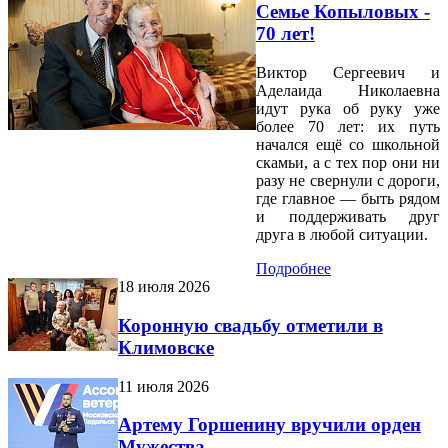
Семье Копыловых -
70 лет!
Виктор Сергеевич и
Аделаида Николаевна
идут рука об руку уже
более 70 лет: их путь
начался ещё со школьной
скамьи, а с тех пор они ни
разу не свернули с дороги,
где главное — быть рядом
и поддерживать друг
друга в любой ситуации.
Подробнее
18 июля 2026
Коронную свадьбу отметили в
Климовске
11 июля 2026
Артему Горшенину вручили орден
Мужества