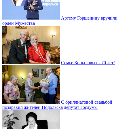
Артему Горшенину вручили
орден Мужества
Семье Копыловых - 70 лет!
С бриллиатовой свадьбой
поздравил жителей Подольска депутат Госдумы