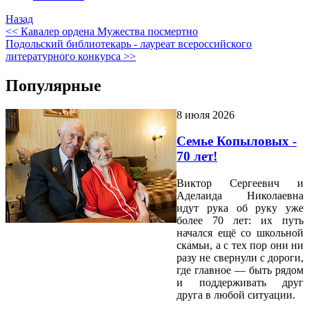
Назад
<< Кавалер ордена Мужества посмертно
Подольский библиотекарь - лауреат всероссийского
литературного конкурса >>
Популярные
8 июля 2026
Семье Копыловых -
70 лет!
Виктор Сергеевич и
Аделаида Николаевна
идут рука об руку уже
более 70 лет: их путь
начался ещё со школьной
скамьи, а с тех пор они ни
разу не свернули с дороги,
где главное — быть рядом
и поддерживать друг
друга в любой ситуации.