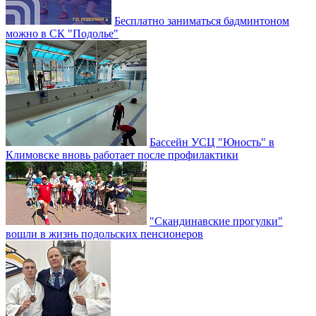
Бесплатно заниматься бадминтоном
можно в СК "Подолье"
Бассейн УСЦ "Юность" в
Климовске вновь работает после профилактики
"Скандинавские прогулки"
вошли в жизнь подольских пенсионеров