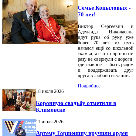
Семье Копыловых -
70 лет!
Виктор Сергеевич и
Аделаида Николаевна
идут рука об руку уже
более 70 лет: их путь
начался ещё со школьной
скамьи, а с тех пор они ни
разу не свернули с дороги,
где главное — быть рядом
и поддерживать друг
друга в любой ситуации.
Подробнее
18 июля 2026
Коронную свадьбу отметили в
Климовске
11 июля 2026
Артему Горшенину вручили орден