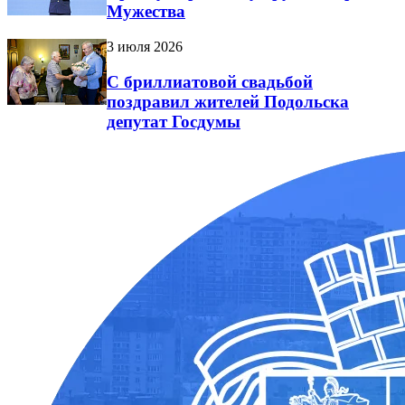
Мужества
3 июля 2026
С бриллиатовой свадьбой
поздравил жителей Подольска
депутат Госдумы