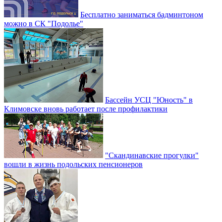
Бесплатно заниматься бадминтоном
можно в СК "Подолье"
Бассейн УСЦ "Юность" в
Климовске вновь работает после профилактики
"Скандинавские прогулки"
вошли в жизнь подольских пенсионеров