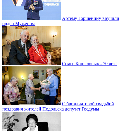
Артему Горшенину вручили
орден Мужества
Семье Копыловых - 70 лет!
С бриллиатовой свадьбой
поздравил жителей Подольска депутат Госдумы