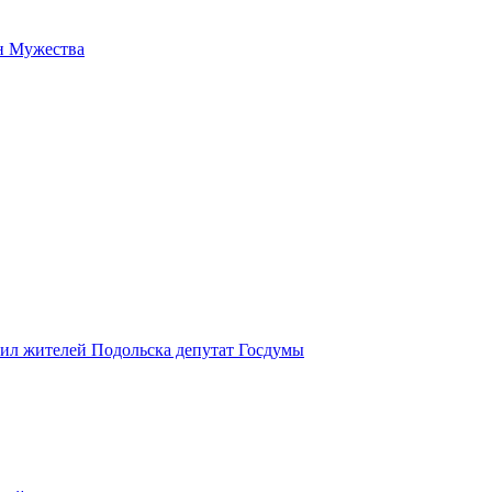
н Мужества
вил жителей Подольска депутат Госдумы