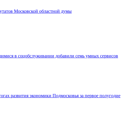
утатов Московской областной думы
имися в соцобслуживании добавили семь умных сервисов
огах развития экономики Подмосковья за первое полугодие