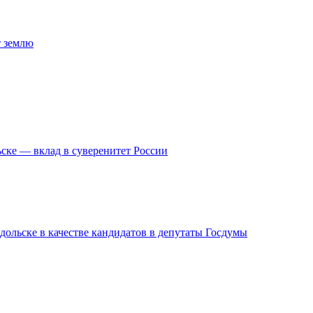
т землю
ске — вклад в суверенитет России
дольске в качестве кандидатов в депутаты Госдумы