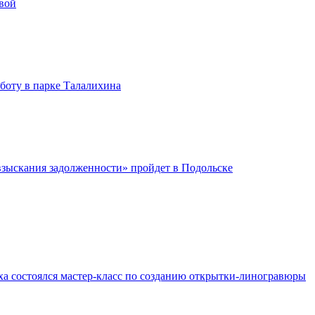
вой
бботу в парке Талалихина
зыскания задолженности» пройдет в Подольске
ха состоялся мастер-класс по созданию открытки-линогравюры