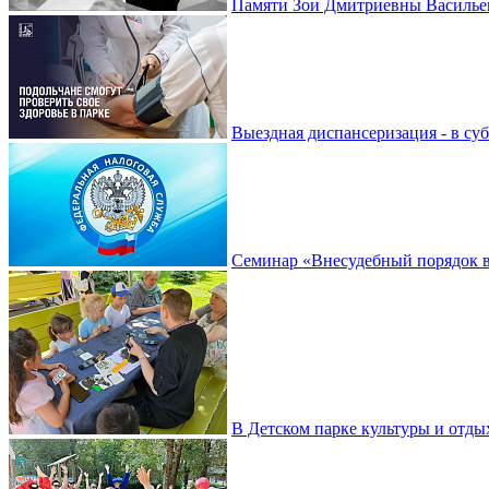
Памяти Зои Дмитриевны Василье
Выездная диспансеризация - в су
Семинар «Внесудебный порядок в
В Детском парке культуры и отды