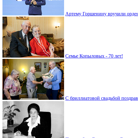
Артему Горшенину вручили орде
Семье Копыловых - 70 лет!
С бриллиатовой свадьбой поздра