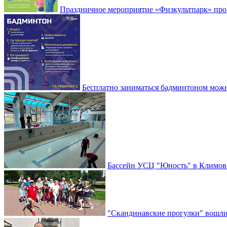
Праздничное мероприятие «Физкультпарк» прой
Бесплатно заниматься бадминтоном мож
Бассейн УСЦ "Юность" в Климовс
"Скандинавские прогулки" вошли