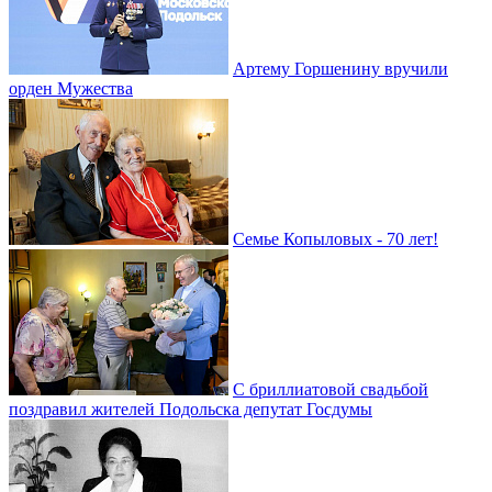
Артему Горшенину вручили
орден Мужества
Семье Копыловых - 70 лет!
С бриллиатовой свадьбой
поздравил жителей Подольска депутат Госдумы