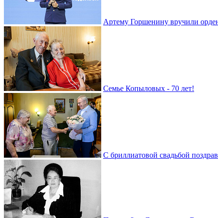
Артему Горшенину вручили орде
Семье Копыловых - 70 лет!
С бриллиатовой свадьбой поздра