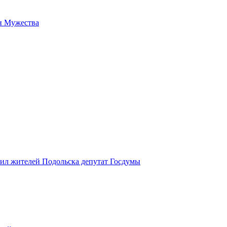
н Мужества
вил жителей Подольска депутат Госдумы