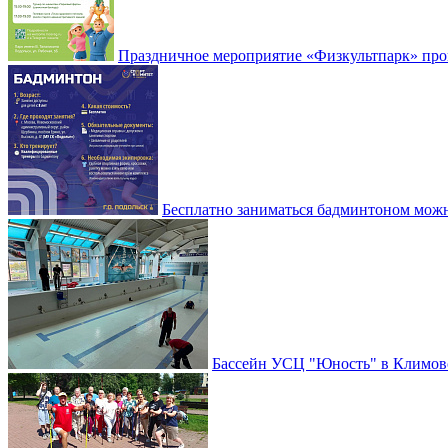
Праздничное мероприятие «Физкультпарк» прой
Бесплатно заниматься бадминтоном мож
Бассейн УСЦ "Юность" в Климовс