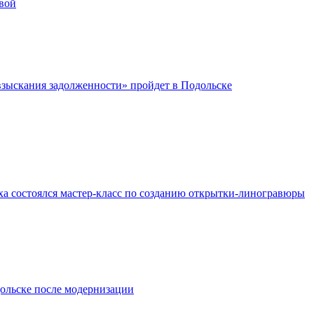
вой
зыскания задолженности» пройдет в Подольске
ха состоялся мастер-класс по созданию открытки-линогравюры
ольске после модернизации