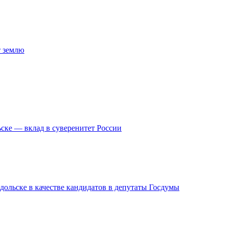
т землю
ске — вклад в суверенитет России
дольске в качестве кандидатов в депутаты Госдумы