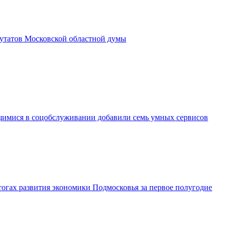
утатов Московской областной думы
имися в соцобслуживании добавили семь умных сервисов
огах развития экономики Подмосковья за первое полугодие