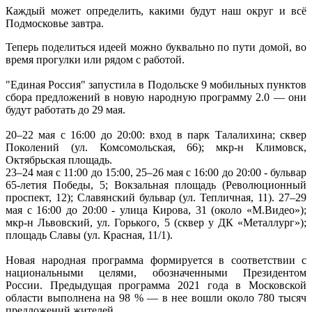
Каждый может определить, какими будут наш округ и всё
Подмосковье завтра.
Теперь поделиться идеей можно буквально по пути домой, во
время прогулки или рядом с работой.
"Единая Россия" запустила в Подольске 9 мобильных пунктов
сбора предложений в новую народную программу 2.0 — они
будут работать до 29 мая.
20–22 мая с 16:00 до 20:00: вход в парк Талалихина; сквер
Поколений (ул. Комсомольская, 66); мкр-н Климовск,
Октябрьская площадь.
23–24 мая с 11:00 до 15:00, 25–26 мая с 16:00 до 20:00 - бульвар
65-летия Победы, 5; Вокзальная площадь (Революционный
проспект, 12); Славянский бульвар (ул. Тепличная, 11). 27–29
мая с 16:00 до 20:00 - улица Кирова, 31 (около «М.Видео»);
мкр-н Львовский, ул. Горького, 5 (сквер у ДК «Металлург»);
площадь Славы (ул. Красная, 11/1).
Новая народная программа формируется в соответствии с
национальными целями, обозначенными Президентом
России. Предыдущая программа 2021 года в Московской
области выполнена на 98 % — в нее вошли около 780 тысяч
предложений жителей.