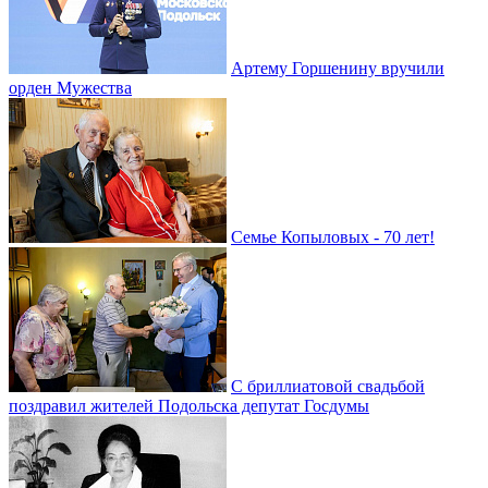
Артему Горшенину вручили
орден Мужества
Семье Копыловых - 70 лет!
С бриллиатовой свадьбой
поздравил жителей Подольска депутат Госдумы