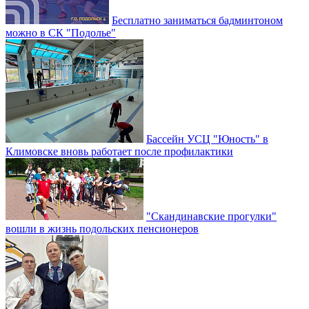
Бесплатно заниматься бадминтоном
можно в СК "Подолье"
Бассейн УСЦ "Юность" в
Климовске вновь работает после профилактики
"Скандинавские прогулки"
вошли в жизнь подольских пенсионеров